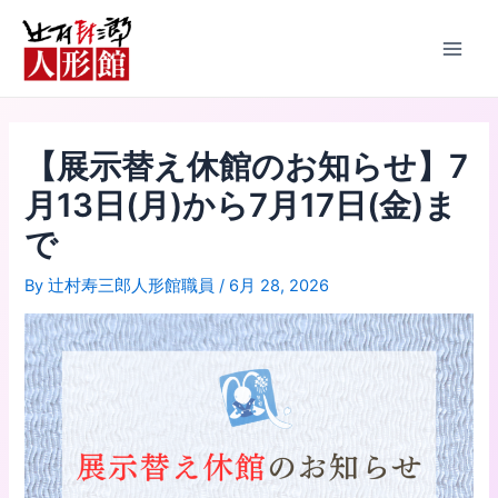
内
投
Main
容
稿
Men
を
ナ
ス
ビ
キ
ゲ
ッ
ー
【展示替え休館のお知らせ】7
プ
シ
ョ
月13日(月)から7月17日(金)ま
ン
で
By
辻村寿三郎人形館職員
/
6月 28, 2026